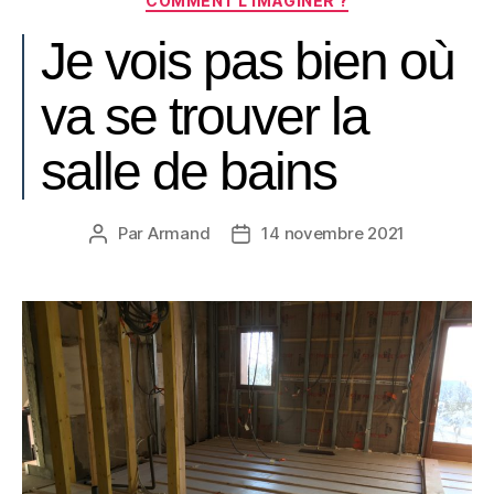
COMMENT L'IMAGINER ?
Je vois pas bien où
va se trouver la
salle de bains
Par
Armand
14 novembre 2021
Auteur
Date
de
de
l’article
l’article