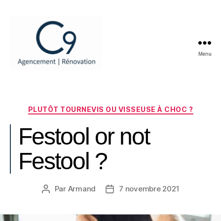
Menu
C9
RENOVATION
Catégories
PLUTÔT TOURNEVIS OU VISSEUSE À CHOC ?
Festool or not
Festool ?
Par
Armand
7 novembre 2021
Auteur
Date
de
de
l’article
l’article